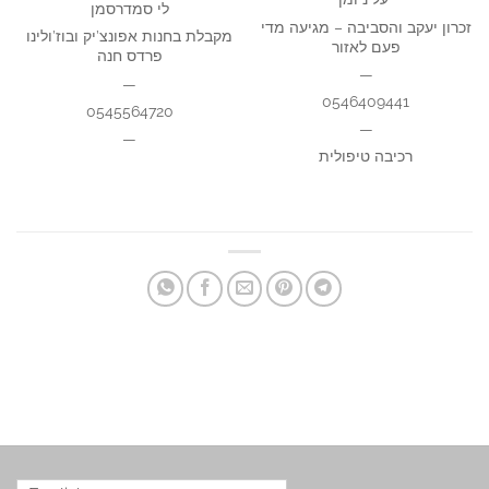
לי סמדרסמן
זכרון יעקב והסביבה – מגיעה מדי
מקבלת בחנות אפונצ’יק ובוז’ולינו
פעם לאזור
פרדס חנה
—
—
0546409441
0545564720
—
—
רכיבה טיפולית