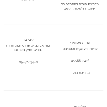
מדריכת הורים להחתלה רב
—
פעמית ולשיטת הקשב
ליבי בר
אורית מסווארי
חנות אפונצ’יק, פרדס חנה, חדרה,
קריות והעמקים והסביבה
חריש, עמק חפר וכו…
—
—
0558822416
0547683440
—
—
מדריכת הנקה
יעל ניומן