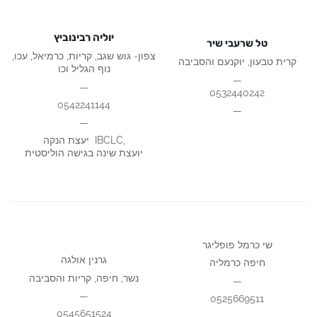
יוליה רבינוביץ
טל שרעבי שיר
צפון- גוש שגב, קריות, כרמיאל, עכו,
קרית טבעון, יוקנעם והסביבה
נוף הגליל וכו
—
—
0532440242
0542241144
—
—
יעצת הנקה IBCLC,
יועצת שינה בגישה הוליסטית
שי כרמל פופליגר
גרנין אולגה
חיפה כרמליה
נשר, חיפה, קריות והסביבה
—
—
0525669511
0545651524
—