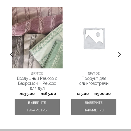
ДРУГОЕ
ДРУГОЕ
ת
Воздушный Ребозо с
Продукт для
Бахромой – Ребозо
слинговстречи
для дул
₪
135.00
–
₪
165.00
₪
5.00
–
₪
500.00
ВЫБЕРИТЕ
ВЫБЕРИТЕ
ПАРАМЕТРЫ
ПАРАМЕТРЫ