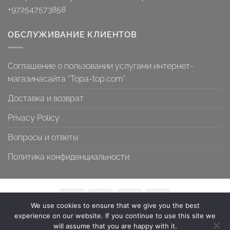
+972547573858
ОБСЛУЖИВАНИЕ КЛИЕНТОВ
Соглашение о пользовании услугами интернет-
магазинасайта “Topa-top.com”
Доставка и возврат
Privacy Policy
Вопросы и ответы
Политика конфиденциальности
We use cookies to ensure that we give you the best
СОГЛАШЕНИЕ О ПОЛЬЗОВАНИИ УСЛУГАМИ ИНТЕРНЕТ-
experience on our website. If you continue to use this site we
МАГАЗИНАСАЙТА “TOPA-TOP.COM”
will assume that you are happy with it.
ДОСТАВКА И ВОЗВРАТ
PRIVACY POLICY