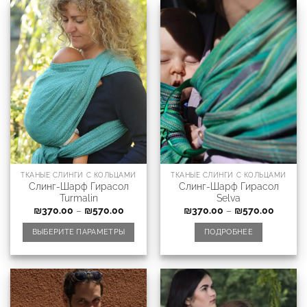
ТКАНЫЕ СЛИНГИ С КОЛЬЦАМИ
ТКАНЫЕ СЛИНГИ С КОЛЬЦАМИ
Слинг-Шарф Гирасол
Слинг-Шарф Гирасол
Turmalin
Selva
₪
370.00
–
₪
570.00
₪
370.00
–
₪
570.00
ВЫБЕРИТЕ ПАРАМЕТРЫ
ПОДРОБНЕЕ