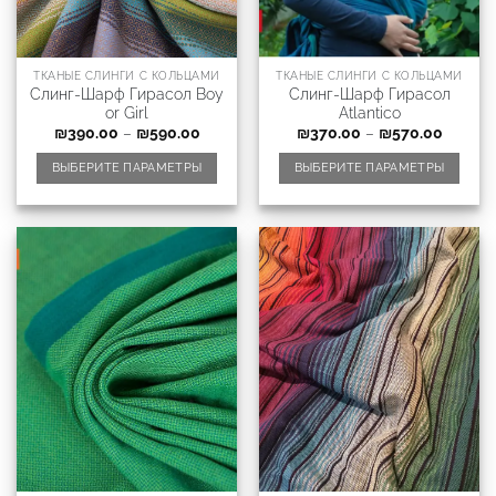
ТКАНЫЕ СЛИНГИ С КОЛЬЦАМИ
ТКАНЫЕ СЛИНГИ С КОЛЬЦАМИ
Слинг-Шарф Гирасол Boy
Слинг-Шарф Гирасол
or Girl
Atlantico
₪
390.00
–
₪
590.00
₪
370.00
–
₪
570.00
ВЫБЕРИТЕ ПАРАМЕТРЫ
ВЫБЕРИТЕ ПАРАМЕТРЫ