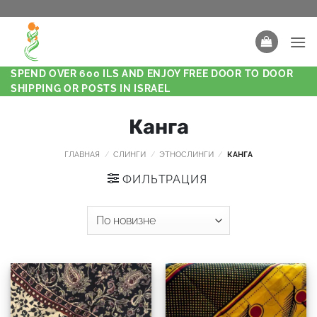
SPEND OVER 600 ILS AND ENJOY FREE DOOR TO DOOR
SHIPPING OR POSTS IN ISRAEL
Канга
ГЛАВНАЯ
/
СЛИНГИ
/
ЭТНОСЛИНГИ
/
КАНГА
ФИЛЬТРАЦИЯ