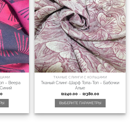
ЬЦАМИ
ТКАНЫЕ СЛИНГИ С КОЛЬЦАМИ
оп – Веера
Тканый Слинг-Шарф Топа-Топ – Бабочки
-Синий
Алые
00
₪
240.00
–
₪
380.00
РЫ
ВЫБЕРИТЕ ПАРАМЕТРЫ