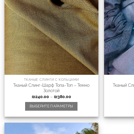
ТКАНЫЕ СЛИНГИ С КОЛЬЦАМИ
Тканый Слинг-Шарф Топа-Топ – Темно
Тканый Сл
Золотой
₪
240.00
–
₪
380.00
ВЫБЕРИТЕ ПАРАМЕТРЫ