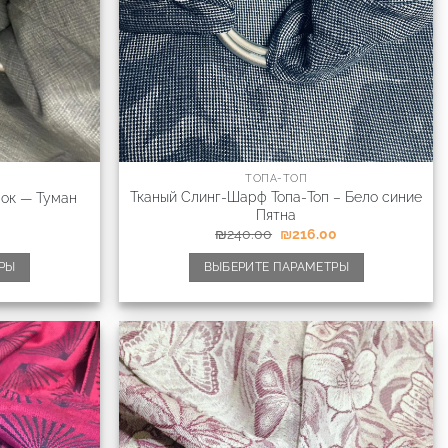
ТОПА-ТОП
Тканый Слинг-Шарф Топа-Топ – Бело синие
пок — Туман
Пятна
₪
240.00
₪
216.00
РЫ
ВЫБЕРИТЕ ПАРАМЕТРЫ