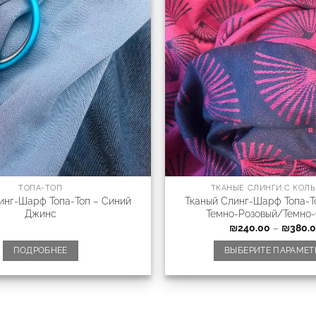
ТОПА-ТОП
ТКАНЫЕ СЛИНГИ С КОЛ
инг-Шарф Топа-Топ – Синий
Тканый Слинг-Шарф Топа-Т
Джинс
Темно-Розовый/Темно
₪
240.00
–
₪
380.
ПОДРОБНЕЕ
ВЫБЕРИТЕ ПАРАМЕТ