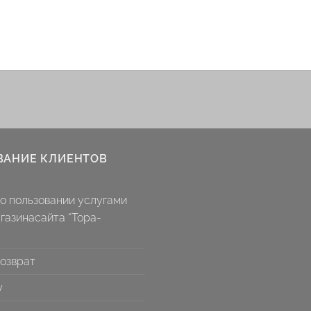
АНИЕ КЛИЕНТОВ
о пользовании услугами
газинасайта “Topa-
возврат
y