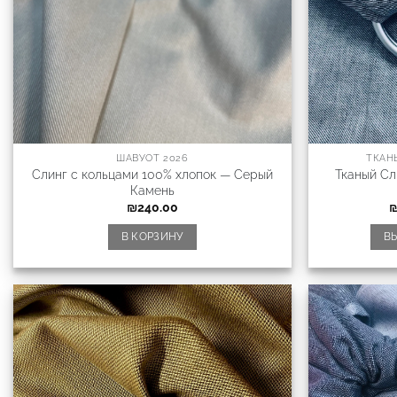
ШАВУОТ 2026
ТКАН
Слинг с кольцами 100% хлопок — Серый
Тканый Сл
Камень
₪
240.00
В КОРЗИНУ
В