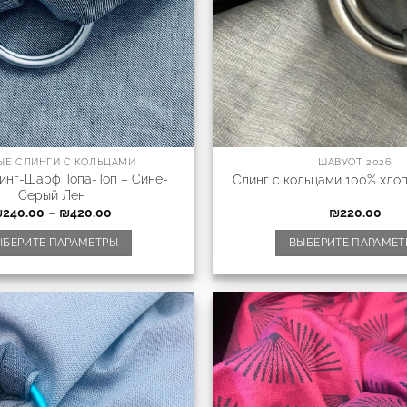
ЫЕ СЛИНГИ С КОЛЬЦАМИ
ШАВУОТ 2026
инг-Шарф Топа-Топ – Сине-
Слинг с кольцами 100% хло
Серый Лен
₪
240.00
–
₪
420.00
₪
220.00
ЫБЕРИТЕ ПАРАМЕТРЫ
ВЫБЕРИТЕ ПАРАМЕТ